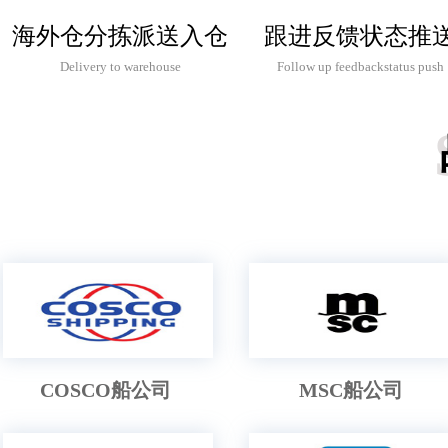
广州工厂老板-刘先生
园艺工具
27T
海外仓分拣派送入仓
跟进反馈状态推
东莞亚马逊卖家-徐小姐
篮球用品
530
Delivery to warehouse
Follow up feedbackstatus push
广州跨境卖家-Jenny
陶瓷杯
25T
广州服饰亚马逊卖家-Patsy
服装制品
900
广州电器跨境卖家-梁小姐
电炸锅
306
深圳电子亚马逊卖家-Sunny
车载多媒体播放机
125
深圳科技跨境卖家-田先生
自行车头盔
236
上海亚马逊卖家-Jennylin
瑜伽垫
300
香港跨境卖家商贸-AMY
体育用品
192
义乌亚马逊卖家-吴小姐
COSCO船公司
墨水
MSC船公司
780
河南跨境卖家-郑先生
婴儿用品
450