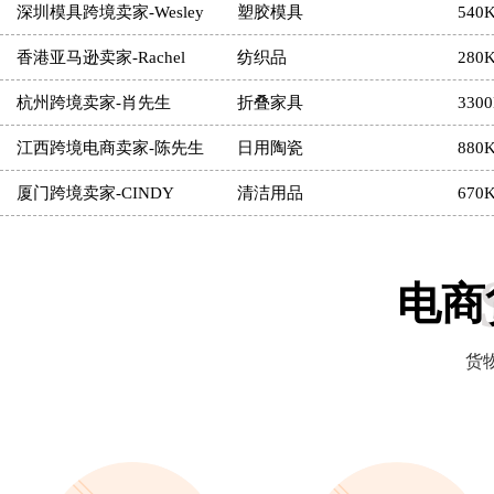
香港亚马逊卖家-Rachel
纺织品
280
杭州跨境卖家-肖先生
折叠家具
330
江西跨境电商卖家-陈先生
日用陶瓷
880
厦门跨境卖家-CINDY
清洁用品
670
深圳亚马逊卖家-LUCY
玩具
297
惠州跨境阿卖家-黄小姐
五金灯饰
236
武汉亚马逊卖家-宋先生
工艺礼品
680
电商
义乌跨境卖家-nana
马克杯
180
货
江西跨境卖家-鲁先生
收纳箱
798
广州亚马逊卖家-JERRY
厨房家具
916
东莞亚马逊卖家-LIES
户外用品
500