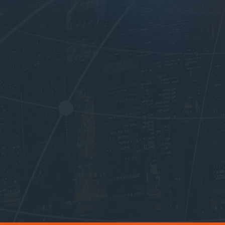
深圳亚马逊卖家-王小姐
普货家居产品
800
深圳亚马逊卖家-李先生
音箱
120
北京跨境卖家-张先生
家居雨伞
560
浙江FBA卖家-万先生
机械零件
135
江苏烛业亚马逊卖家-ELLA
美容蜡
420
大连跨境电商卖家-焦小姐
钥匙扣
240
深圳亚马逊卖家-左小姐
陶瓷产品
105
上海跨境商易商-Elian
宠物玩具
209
河北亚马逊卖家-Jessica
灭蚊器
620
汕头跨境卖家-林小姐
手机壳
380
广州工厂老板-刘先生
园艺工具
27T