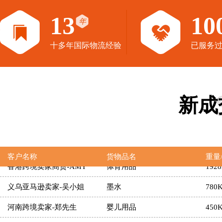
东莞亚马逊卖家-徐小姐
篮球用品
530
13
10
年
广州跨境卖家-Jenny
陶瓷杯
25T
广州服饰亚马逊卖家-Patsy
十多年国际物流经验
服装制品
已服务过
900
广州电器跨境卖家-梁小姐
电炸锅
306
深圳电子亚马逊卖家-Sunny
车载多媒体播放机
125
新成
深圳科技跨境卖家-田先生
自行车头盔
236
上海亚马逊卖家-Jennylin
瑜伽垫
300
香港跨境卖家商贸-AMY
体育用品
192
客户名称
货物品名
重量
义乌亚马逊卖家-吴小姐
墨水
780
河南跨境卖家-郑先生
婴儿用品
450
深圳模具跨境卖家-Wesley
塑胶模具
540