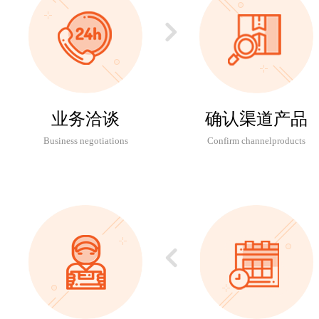
深圳跨境卖家-Melody
家居风扇
500
深圳亚马逊卖家-王小姐
普货家居产品
800
深圳亚马逊卖家-李先生
音箱
120
北京跨境卖家-张先生
家居雨伞
560
业务洽谈
确认渠道产品
浙江FBA卖家-万先生
机械零件
135
Business negotiations
Confirm channelproducts
江苏烛业亚马逊卖家-ELLA
美容蜡
420
大连跨境电商卖家-焦小姐
钥匙扣
240
深圳亚马逊卖家-左小姐
陶瓷产品
105
上海跨境商易商-Elian
宠物玩具
209
河北亚马逊卖家-Jessica
灭蚊器
620
汕头跨境卖家-林小姐
手机壳
380