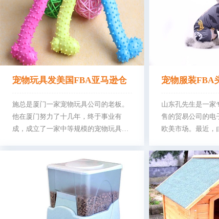
东莞亚马逊卖家-LIES
户外用品
500
深圳跨境卖家-Melody
家居风扇
500
宠物玩具发美国FBA亚马逊仓
宠物服装FBA
库
施总是厦门一家宠物玩具公司的老板。
亚马孙仓库
山东孔先生是一家
他在厦门努力了十几年，终于事业有
售的贸易公司的电
成，成立了一家中等规模的宠物玩具公
欧美市场。最近，由
···