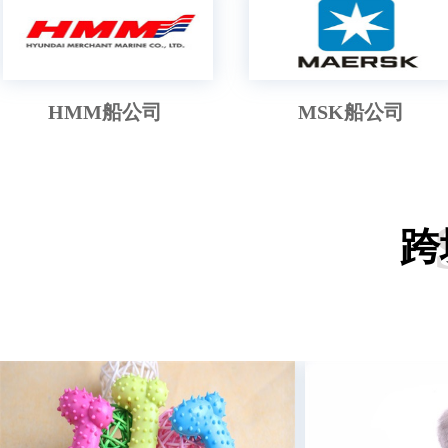
深圳模具跨境卖家-Wesley
塑胶模具
540
香港亚马逊卖家-Rachel
纺织品
280
杭州跨境卖家-肖先生
折叠家具
330
HMM船公司
MSK船公司
江西跨境电商卖家-陈先生
日用陶瓷
880
厦门跨境卖家-CINDY
清洁用品
670
深圳亚马逊卖家-LUCY
玩具
297
跨
惠州跨境阿卖家-黄小姐
五金灯饰
236
武汉亚马逊卖家-宋先生
工艺礼品
680
义乌跨境卖家-nana
马克杯
180
江西跨境卖家-鲁先生
收纳箱
798
广州亚马逊卖家-JERRY
厨房家具
916